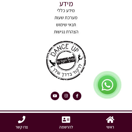
מידע
מידע כללי
מערכת שעות
תנאי שימוש
הצהרת נגישות
האתר עוצב ונבנה ע"י eliranyaakov
געת
ראשי
להרשמה
צרו קשר
סוף