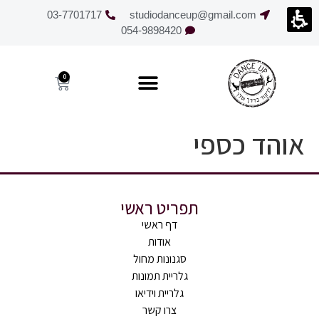
חילתו
03-7701717
studiodanceup@gmail.com
ל
054-9898420
ף
ינטרנט,
חץ
0
נטר
די
עבור
אוהד כספי
אזור
וכן
רכזי
תפריט ראשי
דף ראשי
אודות
סגנונות מחול
גלריית תמונות
גלריית וידיאו
צרו קשר