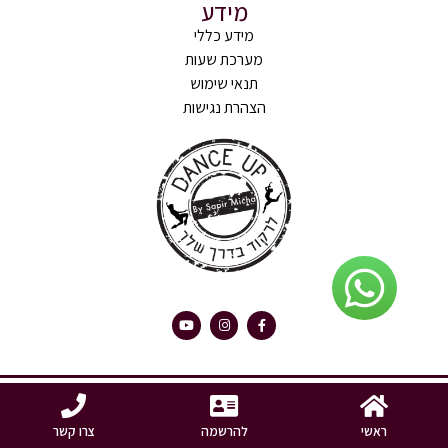
מידע
מידע כללי
מערכת שעות
תנאי שימוש
הצהרת נגישות
האתר עוצב ונבנה ע"י eliranyaakov
געת
ראשי
להרשמה
צרו קשר
סוף