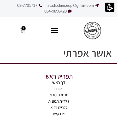
חילתו
03-7701717
studiodanceup@gmail.com
ל
054-9898420
ף
ינטרנט,
חץ
0
נטר
די
עבור
אושר אפרתי
אזור
וכן
רכזי
תפריט ראשי
דף ראשי
אודות
סגנונות מחול
גלריית תמונות
גלריית וידיאו
צרו קשר