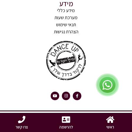
מידע
מידע כללי
מערכת שעות
תנאי שימוש
הצהרת נגישות
האתר עוצב ונבנה ע"י eliranyaakov
געת
ראשי
להרשמה
צרו קשר
סוף