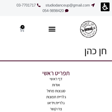
חילתו
03-7701717
studiodanceup@gmail.com
ל
054-9898420
ף
ינטרנט,
חץ
0
נטר
די
עבור
חן כהן
אזור
וכן
רכזי
תפריט ראשי
דף ראשי
אודות
סגנונות מחול
גלריית תמונות
גלריית וידיאו
צרו קשר